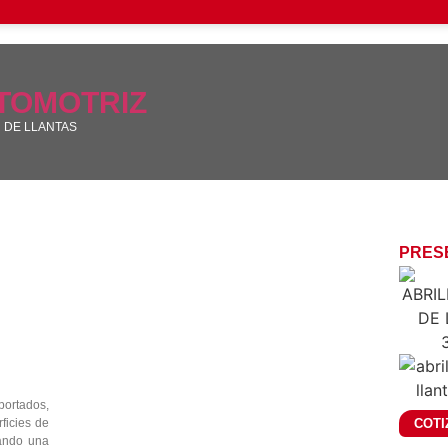
UTOMOTRIZ
 DE LLANTAS
PRES
portados,
COTI
ficies de
mando una